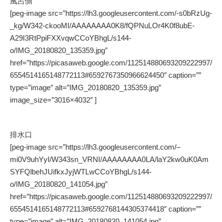
風呂側
[peg-image src=”https://lh3.googleusercontent.com/-s0bRzUg-
_kg/W342-ckooMI/AAAAAAAA0K8/fQPNuLOr4K0f8ubE-
A29I3RtPpiFXXvqwCCoYBhgL/s144-
o/IMG_20180820_135359.jpg”
href=”https://picasaweb.google.com/112514880693209222997/
6554514165148772113#6592767350966624450″ caption=””
type=”image” alt=”IMG_20180820_135359.jpg”
image_size=”3016×4032″ ]
排水口
[peg-image src=”https://lh3.googleusercontent.com/–
mi0V9uhYyI/W343sn_VRNI/AAAAAAAA0LA/laY2kw0uK0Am
SYFQlbehJUifkxJyjWTLwCCoYBhgL/s144-
o/IMG_20180820_141054.jpg”
href=”https://picasaweb.google.com/112514880693209222997/
6554514165148772113#6592768144305374418″ caption=””
type=”image” alt=”IMG_20180820_141054.jpg”