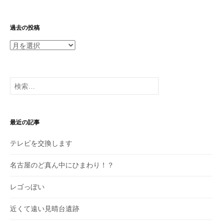
過去の投稿
過
去
の
投
検
稿
索:
最近の記事
テレビを交換します
名古屋のど真ん中にひまわり！？
レゴっぽい
近くて遠い見晴台遺跡