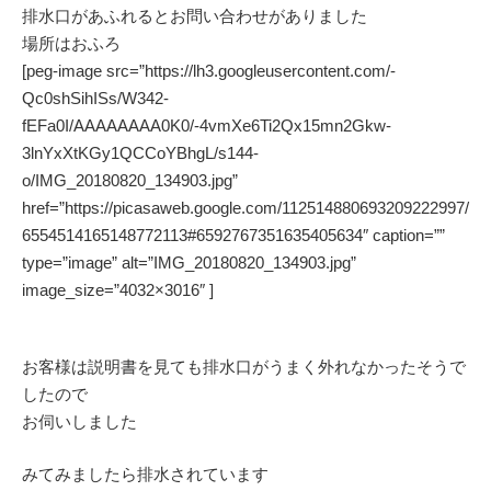
排水口があふれるとお問い合わせがありました
場所はおふろ
[peg-image src=”https://lh3.googleusercontent.com/-
Qc0shSihISs/W342-
fEFa0I/AAAAAAAA0K0/-4vmXe6Ti2Qx15mn2Gkw-
3lnYxXtKGy1QCCoYBhgL/s144-
o/IMG_20180820_134903.jpg”
href=”https://picasaweb.google.com/112514880693209222997/
6554514165148772113#6592767351635405634″ caption=””
type=”image” alt=”IMG_20180820_134903.jpg”
image_size=”4032×3016″ ]
お客様は説明書を見ても排水口がうまく外れなかったそうで
したので
お伺いしました
みてみましたら排水されています