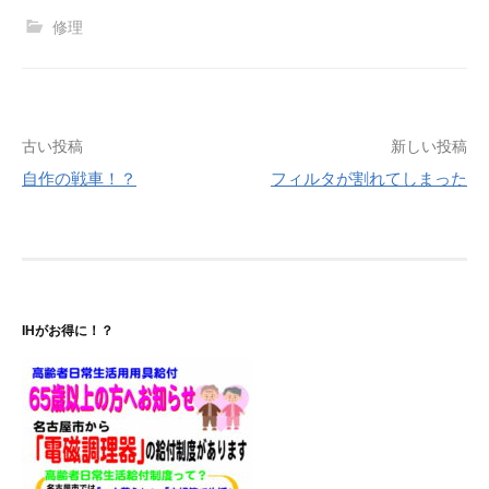
修理
投
古い投稿
新しい投稿
自作の戦車！？
フィルタが割れてしまった
稿
ナ
ビ
ゲ
IHがお得に！？
ー
シ
ョ
ン