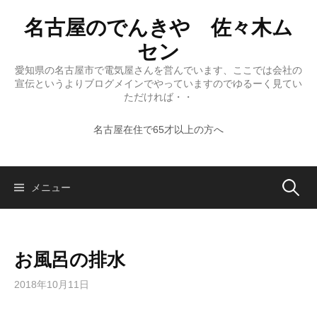
コ
名古屋のでんきや 佐々木ム
ン
テ
セン
ン
愛知県の名古屋市で電気屋さんを営んでいます、ここでは会社の
ツ
宣伝というよりブログメインでやっていますのでゆるーく見てい
へ
ただければ・・
ス
名古屋在住で65才以上の方へ
キ
ッ
プ
検
メニュー
索:
お風呂の排水
2018年10月11日