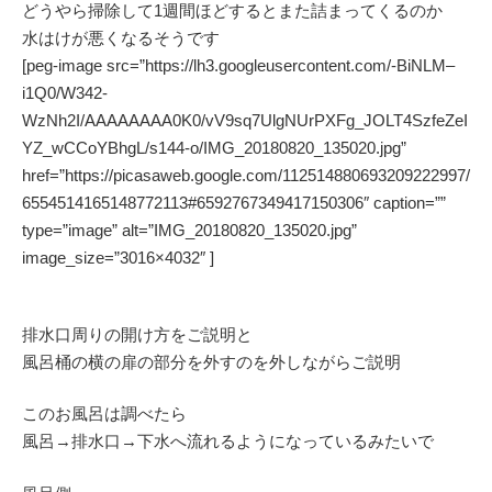
どうやら掃除して1週間ほどするとまた詰まってくるのか
水はけが悪くなるそうです
[peg-image src=”https://lh3.googleusercontent.com/-BiNLM–
i1Q0/W342-
WzNh2I/AAAAAAAA0K0/vV9sq7UlgNUrPXFg_JOLT4SzfeZeI
YZ_wCCoYBhgL/s144-o/IMG_20180820_135020.jpg”
href=”https://picasaweb.google.com/112514880693209222997/
6554514165148772113#6592767349417150306″ caption=””
type=”image” alt=”IMG_20180820_135020.jpg”
image_size=”3016×4032″ ]
排水口周りの開け方をご説明と
風呂桶の横の扉の部分を外すのを外しながらご説明
このお風呂は調べたら
風呂→排水口→下水へ流れるようになっているみたいで