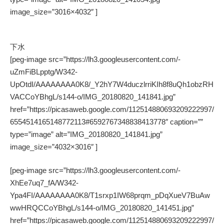
image_size=”3016×4032″ ]
下水
[peg-image src=”https://lh3.googleusercontent.com/-
uZmFiBLpptg/W342-
UpOtdI/AAAAAAAA0K8/_Y2hY7W4duczlrriKIh8f8uQh1obzRH
VACCoYBhgL/s144-o/IMG_20180820_141841.jpg”
href=”https://picasaweb.google.com/112514880693209222997/
6554514165148772113#6592767348838413778″ caption=””
type=”image” alt=”IMG_20180820_141841.jpg”
image_size=”4032×3016″ ]
[peg-image src=”https://lh3.googleusercontent.com/-
XhEe7uq7_fA/W342-
Ypa4FI/AAAAAAAA0K8/T1srxp1IW68prqm_pDqXueV7BuAw
wwHRQCCoYBhgL/s144-o/IMG_20180820_141451.jpg”
href=”https://picasaweb.google.com/112514880693209222997/