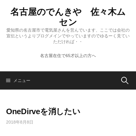
コ
名古屋のでんきや 佐々木ム
ン
テ
セン
ン
愛知県の名古屋市で電気屋さんを営んでいます、ここでは会社の
ツ
宣伝というよりブログメインでやっていますのでゆるーく見てい
へ
ただければ・・
ス
名古屋在住で65才以上の方へ
キ
ッ
プ
検
メニュー
索:
OneDirveを消したい
2018年8月8日