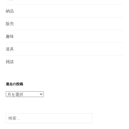
納品
販売
趣味
道具
雑談
過去の投稿
過
去
の
投
検
稿
索: