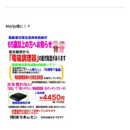
ナ
ビ
ゲ
IHがお得に！？
ー
シ
ョ
ン