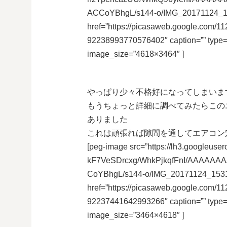
ACCoYBhgL/s144-o/IMG_20171124_16
href=”https://picasaweb.google.co
92238993770576402″ caption=”” type
image_size=”4618×3464″ ]
やっぱり少々不格好になってしまいま
もうちょっと詳細に調べてみたらこの
ありました
これは頑張れば隙間を通してエアコン
[peg-image src=”https://lh3.googleuser
kF7VeSDrcxg/WhkPjkqfFnI/AAAAAA
CoYBhgL/s144-o/IMG_20171124_1531
href=”https://picasaweb.google.co
92237441642993266″ caption=”” type
image_size=”3464×4618″ ]