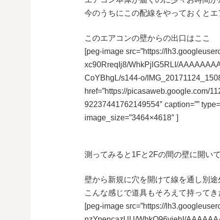
今のうちにこの配線をやっておくとエ
このエアコンの壁からの出口はここ
[peg-image src=”https://lh3.googleuser
xc90RreqIj8/WhkPjlG5RLI/AAAAAA
CoYBhgL/s144-o/IMG_20171124_1508
href=”https://picasaweb.google.co
92237441762149554″ caption=”” type
image_size=”3464×4618″ ]
測ってみると1Fと2Fの間の壁に開い
壁から新規に穴を開けて線を通し別途
こんな感じで道具もそろえて持ってき
[peg-image src=”https://lh3.googleuser
nzYpencazUU/WhkQ96yiehI/AAAAA