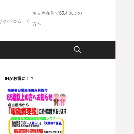
名古屋在住で65才以上の
すのでゆるーく
方へ
検
索:
IHがお得に！？