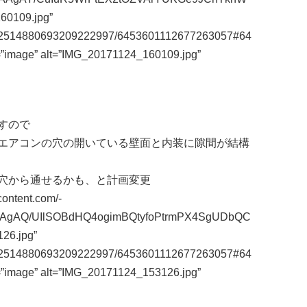
0109.jpg”
m/112514880693209222997/6453601112677263057#64
=”image” alt=”IMG_20171124_160109.jpg”
すので
エアコンの穴の開いている壁面と内装に隙間が結構
穴から通せるかも、と計画変更
content.com/-
AAgAQ/UIlSOBdHQ4ogimBQtyfoPtrmPX4SgUDbQC
26.jpg”
m/112514880693209222997/6453601112677263057#64
=”image” alt=”IMG_20171124_153126.jpg”