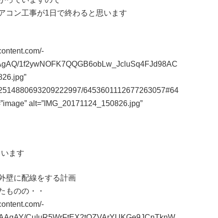
アコン工事が1日で終わると思います
content.com/-
AAgAQ/1f2ywNOFK7QQGB6obLw_JcluSq4FJd98AC
26.jpg”
m/112514880693209222997/6453601112677263057#64
=”image” alt=”IMG_20171124_150826.jpg”
ています
外壁に配線をする計画
たものの・・
content.com/-
AAAgAY/CuIuR5WrFtEX2tOZVArYUKGe9JCnTknW