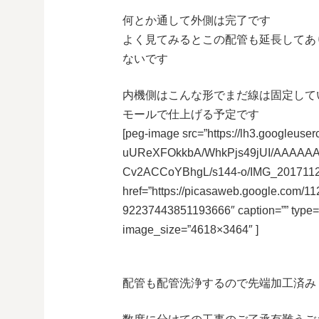
何とか通して外側は完了です
よく見てみるとこの配管も延長してあ
ないです
内機側はこんな形でまだ線は固定して
モールで仕上げる予定です
[peg-image src=”https://lh3.googleuser
uUReXFOkkbA/WhkPjs49jUI/AAAAA
Cv2ACCoYBhgL/s144-o/IMG_2017112
href=”https://picasaweb.google.co
92237443851193666″ caption=”” type
image_size=”4618×3464″ ]
配管も配管洗浄するので先端加工済み