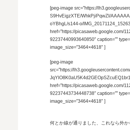
[peg-image src=”https://lh3.googleuser
S9HvEigzXTE/WhkPjiPqwZI/AAAAAA
oYBhgL/s144-o/IMG_20171124_15263
href=”https://picasaweb.google.co
92237440993640850″ caption=”” type
image_size=”3464×4618″ ]
[peg-image
src=”https://lh3.googleusercontent
JqYlO8K0aU5K4d2GEOpSZcuEQ1br1A
href=”https://picasaweb.google.co
92237443734448738″ caption=”” type
image_size=”3464×4618″ ]
何とか線が通りました、これなら外か