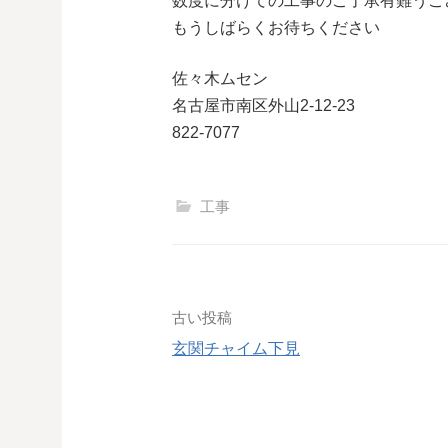
数度に分けての工事のご了承有難うご
もうしばらくお待ちください
佐々木ムセン
名古屋市南区外山2-12-23
822-7077
工事
投
古い投稿
玄関チャイム下見
稿
ナ
ビ