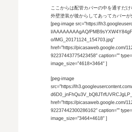
ここからは配管カバーの中を通すだけ
外壁塗装が後からしてあってカバーが
[peg-image src=”https://lh3.googleu
I/AAAAAAAAgAQ/PMB9sYXW4Y84gP
o/IMG_20171124_154703.jpg”
href=”https://picasaweb.google.co
92237443775423458″ caption=”” type
image_size=”4618×3464″ ]
[peg-image
src=”https://lh3.googleuserconten
d6D0_jnFhQu3V_bQ8JTrfUVRCJgLP_
href=”https://picasaweb.google.co
92237442300286162″ caption=”” type
image_size=”3464×4618″ ]