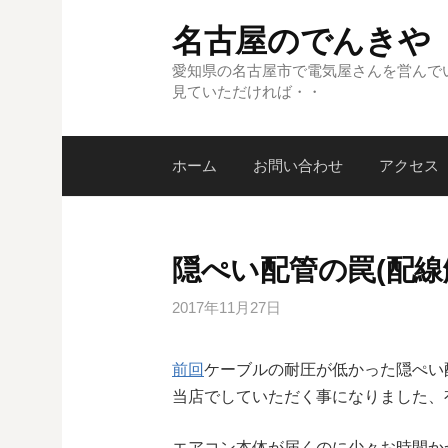
コ
名古屋のでんきや
ン
テ
愛知県の名古屋市で電気屋さんを営んで
見ていただければ・・
ン
ツ
へ
ホーム
お問い合わせ
アクセス
ス
キ
ッ
プ
隠ぺい配管の罠(配線
2017年11月27日
前回
ケーブルの耐圧が低かった隠ぺい
当店でしていただく事になりました、
エアコン本体が届くのに少々お時間か