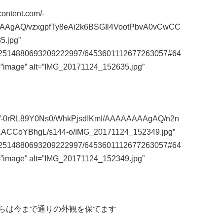
content.com/-
AAgAQ/vzxgpfTy8eAi2k6BSGIl4VootPbvA0vCwCC
5.jpg”
m/112514880693209222997/6453601112677263057#64
=”image” alt=”IMG_20171124_152635.jpg”
.com/-0rRL89Y0Ns0/WhkPjsdIKmI/AAAAAAAAgAQ/n2n
CCoYBhgL/s144-o/IMG_20171124_152349.jpg”
m/112514880693209222997/6453601112677263057#64
=”image” alt=”IMG_20171124_152349.jpg”
らは今まで通りの外観を保てます