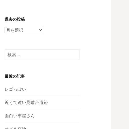
過去の投稿
過
去
の
投
検
稿
索:
最近の記事
レゴっぽい
近くて遠い見晴台遺跡
面白い車屋さん
オイル交換