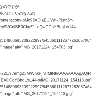
なのですが
外れにくいのなんの
sercontent.com/-pMo95AOjaEU/WhkPjsm5Y-
ry9VGolBE0CkqZ1_dQwCCoYBhgL/s144-
m/112514880693209222997/6453601112677263057#64
=”image” alt=”IMG_20171124_154703.jpg”
t.com/-7ZEY7emgZ3M/WhkPjnHMlNI/AAAAAAAAgAQ/R
EACCoYBhgL/s144-o/IMG_20171124_154113.jpg”
m/112514880693209222997/6453601112677263057#64
=”image” alt=”IMG_20171124_154113.jpg”