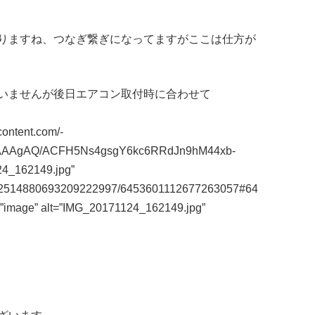
りますね、つなぎ繋ぎになってますがここは仕方が
いませんが後日エアコン取付時に合わせて
content.com/-
AAAgAQ/ACFH5Ns4gsgY6kc6RRdJn9hM44xb-
4_162149.jpg”
m/112514880693209222997/6453601112677263057#64
=”image” alt=”IMG_20171124_162149.jpg”