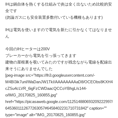
IHは鍋自体を熱くする仕組みで炎は全く出ないため比較的安
全です
(勿論ガスにも安全装置多数付いている機種もあります)
IHは電気を使いますので電気を新たに引かなくてはなりませ
ん
今回のIHヒーターは200V
ブレーカーから電気を引っ張ってきます
建物の屋根裏を覗いてみたのですが残念ながら電線を配線出
来そうにありませんでした
[peg-image src=”https://lh3.googleusercontent.com/-
M4BI3ik7unI/WaDanJW1TkI/AAAAAAAAaD8/OCEObs8KXH4
cZSu4cLVR_6igFzCWDaacQCCoYBhgL/s144-
o/IMG_20170825_160855.jpg”
href=”https://picasaweb.google.com/112514880693209222997/
6453601112677263057#6458402231710731842″ caption=””
type=”image” alt=”IMG_20170825_160855.jpg”