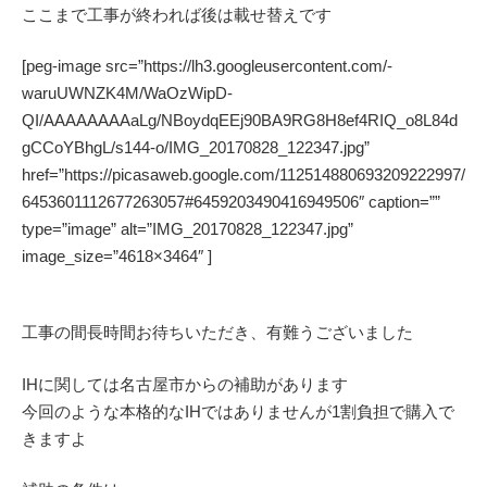
ここまで工事が終われば後は載せ替えです
[peg-image src=”https://lh3.googleusercontent.com/-
waruUWNZK4M/WaOzWipD-
QI/AAAAAAAAaLg/NBoydqEEj90BA9RG8H8ef4RIQ_o8L84d
gCCoYBhgL/s144-o/IMG_20170828_122347.jpg”
href=”https://picasaweb.google.com/112514880693209222997/
6453601112677263057#6459203490416949506″ caption=””
type=”image” alt=”IMG_20170828_122347.jpg”
image_size=”4618×3464″ ]
工事の間長時間お待ちいただき、有難うございました
IHに関しては名古屋市からの補助があります
今回のような本格的なIHではありませんが1割負担で購入で
きますよ