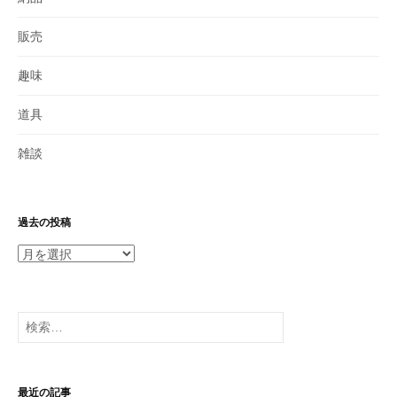
販売
趣味
道具
雑談
過去の投稿
過
去
の
投
検
稿
索:
最近の記事