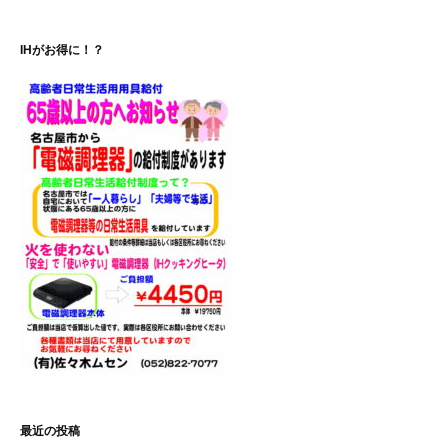
ゲ
IHがお得に！？
ー
シ
ョ
ン
最近の投稿