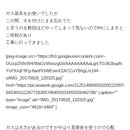
ガス器具をお使いでしたが
この間、火を付けたまま忘れてた
と言うのを数回ほどやってしまって危ないのでIHにしますと
ご依頼があり
工事に行ってきました
[peg-image src=”https://lh3.googleusercontent.com/–
OUzpZh9xW4/WaOzWoozgGI/AAAAAAAAaLg/xTG362bupN
YsF9JqF3Fg-8aePGWEowXZACCoYBhgL/s144-
o/IMG_20170828_120325.jpg”
href=”https://picasaweb.google.com/112514880693209222997/
6453601112677263057#6459203492026482786″ caption=””
type=”image” alt=”IMG_20170828_120325.jpg”
image_size=”4618×3464″ ]
ガスは火力があるのですがやはり直接炎を使うので心配