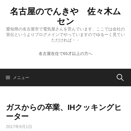
コ
名古屋のでんきや 佐々木ム
ン
テ
セン
ン
愛知県の名古屋市で電気屋さんを営んでいます、ここでは会社の
ツ
宣伝というよりブログメインでやっていますのでゆるーく見てい
へ
ただければ・・
ス
名古屋在住で65才以上の方へ
キ
ッ
プ
検
メニュー
索:
ガスからの卒業、IHクッキングヒ
ーター
2017年9月1日