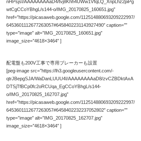
nHPsjsI/AAAAAAAAaD4/tvj8Khh4UWw1VfqLQ_XnpLhz2piPg
wtCgCCoYBhgL/s144-o/IMG_20170825_160651.jpg”
href=”https://picasaweb.google.com/112514880693209222997/
6453601112677263057#6458402231143927490″ caption=””
type=”image” alt=”IMG_20170825_160651.jpg”
image_size=”4618×3464″ ]
配電盤も200V工事で専用ブレーカーも設置
[peg-image src=”https://lh3.googleusercontent.com/-
qtrJBepgSJA/WaDanLUUU4I/AAAAAAAAaD8/zvCZBDktAxA
DTSjTfBCp0fc2oRCUqa_EgCCoYBhgL/s144-
o/IMG_20170825_162707.jpg”
href=”https://picasaweb.google.com/112514880693209222997/
6453601112677263057#6458402232237052802″ caption=””
type=”image” alt=”IMG_20170825_162707.jpg”
image_size=”4618×3464″ ]