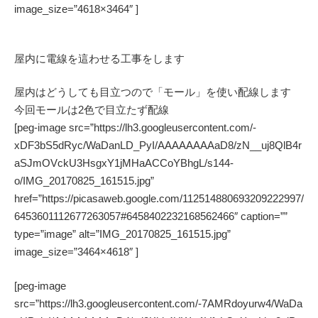
image_size=”4618×3464″ ]
屋内に電線を這わせる工事をします
屋内はどうしても目立つので「モール」を使い配線します
今回モールは2色で目立たず配線
[peg-image src=”https://lh3.googleusercontent.com/-
xDF3bS5dRyc/WaDanLD_PyI/AAAAAAAAaD8/zN__uj8QlB4r
aSJmOVckU3HsgxY1jMHaACCoYBhgL/s144-
o/IMG_20170825_161515.jpg”
href=”https://picasaweb.google.com/112514880693209222997/
6453601112677263057#6458402232168562466″ caption=””
type=”image” alt=”IMG_20170825_161515.jpg”
image_size=”3464×4618″ ]
[peg-image
src=”https://lh3.googleusercontent.com/-7AMRdoyurw4/WaDa