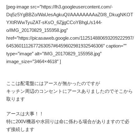
[peg-image src=”https://lh3.googleusercontent.com/-
Dq5z5YgBBZo/WaUesAgkuQI/AAAAAAAAaZ0/8_DkugNKOT
YXtRWwTyuZAT-sKsO_6ZjjgCCoYBhgL/s144-
o/IMG_20170829_155958.jpg”
href=”https://picasaweb.google.com/112514880693209222997/
6453601112677263057#6459602981932546306″ caption=””
type=”image” alt=”IMG_20170829_155958.jpg”
image_size=”3464×4618″ ]
ここは配電盤にはアースが無かったのですが
キッチン周辺のコンセントにアースありましたのでそこから
取ります
アースは大事！！
特に200V機器や水回りは命に係わる場合がありますので必
ず接続します