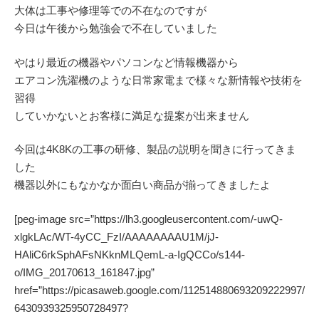
大体は工事や修理等での不在なのですが
今日は午後から勉強会で不在していました
やはり最近の機器やパソコンなど情報機器から
エアコン洗濯機のような日常家電まで様々な新情報や技術を
習得
していかないとお客様に満足な提案が出来ません
今回は4K8Kの工事の研修、製品の説明を聞きに行ってきま
した
機器以外にもなかなか面白い商品が揃ってきましたよ
[peg-image src=”https://lh3.googleusercontent.com/-uwQ-
xlgkLAc/WT-4yCC_FzI/AAAAAAAAU1M/jJ-
HAliC6rkSphAFsNKknMLQemL-a-IgQCCo/s144-
o/IMG_20170613_161847.jpg”
href=”https://picasaweb.google.com/112514880693209222997/
6430939325950728497?