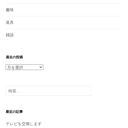
趣味
道具
雑談
過去の投稿
過
去
の
投
検
稿
索:
最近の記事
テレビを交換します