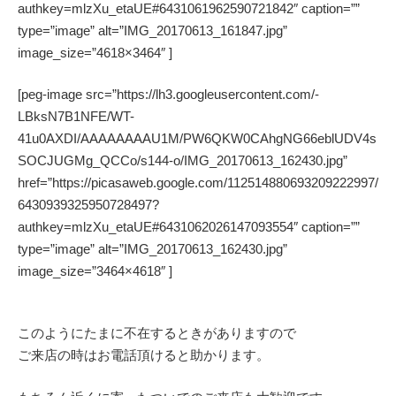
authkey=mlzXu_etaUE#6431061962590721842″ caption=””
type=”image” alt=”IMG_20170613_161847.jpg”
image_size=”4618×3464″ ]
[peg-image src=”https://lh3.googleusercontent.com/-
LBksN7B1NFE/WT-
41u0AXDI/AAAAAAAAU1M/PW6QKW0CAhgNG66eblUDV4s
SOCJUGMg_QCCo/s144-o/IMG_20170613_162430.jpg”
href=”https://picasaweb.google.com/112514880693209222997/
6430939325950728497?
authkey=mlzXu_etaUE#6431062026147093554″ caption=””
type=”image” alt=”IMG_20170613_162430.jpg”
image_size=”3464×4618″ ]
このようにたまに不在するときがありますので
ご来店の時はお電話頂けると助かります。