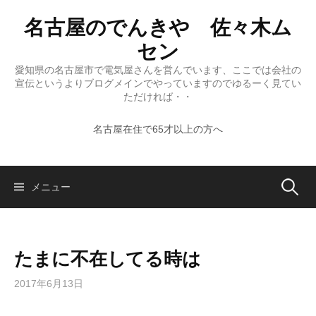
コ
名古屋のでんきや 佐々木ム
ン
テ
セン
ン
愛知県の名古屋市で電気屋さんを営んでいます、ここでは会社の
ツ
宣伝というよりブログメインでやっていますのでゆるーく見てい
へ
ただければ・・
ス
名古屋在住で65才以上の方へ
キ
ッ
プ
検
メニュー
索:
たまに不在してる時は
2017年6月13日