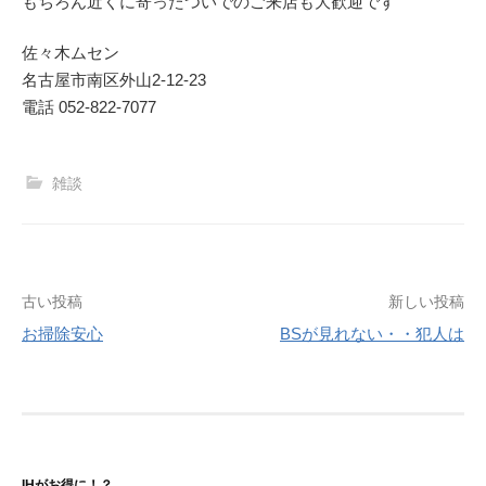
もちろん近くに寄ったついでのご来店も大歓迎です
佐々木ムセン
名古屋市南区外山2-12-23
電話 052-822-7077
雑談
投
古い投稿
新しい投稿
お掃除安心
BSが見れない・・犯人は
稿
ナ
ビ
ゲ
IHがお得に！？