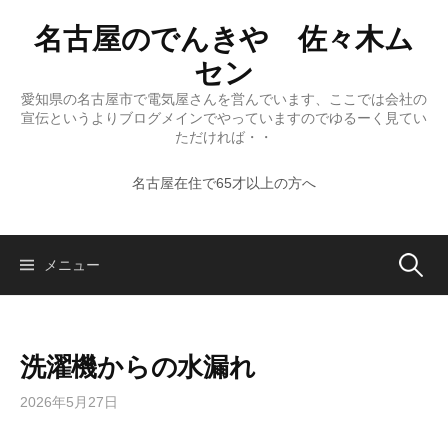
コ
名古屋のでんきや 佐々木ム
ン
テ
セン
ン
愛知県の名古屋市で電気屋さんを営んでいます、ここでは会社の
ツ
宣伝というよりブログメインでやっていますのでゆるーく見てい
へ
ただければ・・
ス
名古屋在住で65才以上の方へ
キ
ッ
プ
検
メニュー
索:
洗濯機からの水漏れ
2026年5月27日