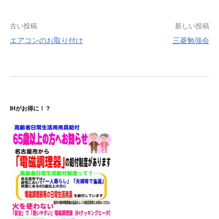
投
古い投稿
新しい投稿
エアコンのお取り付け
三菱勉強会
稿
ナ
ビ
ゲ
IHがお得に！？
ー
シ
ョ
ン