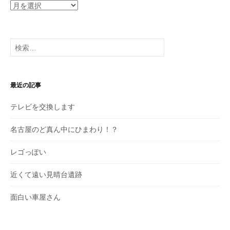
過
去
の
投
検
稿
索:
最近の記事
テレビを交換します
名古屋のど真ん中にひまわり！？
レゴっぽい
近くて遠い見晴台遺跡
面白い車屋さん