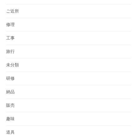
ご近所
修理
工事
旅行
未分類
研修
納品
販売
趣味
道具